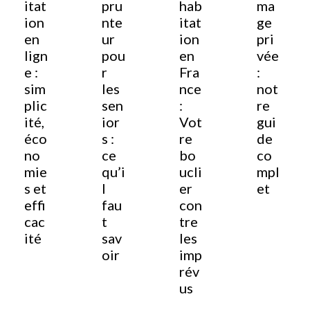
itat
pru
hab
ma
ion
nte
itat
ge
en
ur
ion
pri
lign
pou
en
vée
e :
r
Fra
:
sim
les
nce
not
plic
sen
:
re
ité,
ior
Vot
gui
éco
s :
re
de
no
ce
bo
co
mie
qu’i
ucli
mpl
s et
l
er
et
effi
fau
con
cac
t
tre
ité
sav
les
oir
imp
rév
us