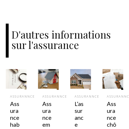
D'autres informations
sur l'assurance
ASSURANNCE
ASSURANNCE
ASSURANNCE
ASSURANN
Ass
Ass
L’as
Ass
ura
ura
sur
ura
nce
nce
anc
nce
hab
em
e
chô