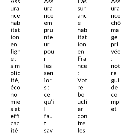
Ass
Ass
L’as
Ass
ura
ura
sur
ura
nce
nce
anc
nce
hab
em
e
chô
itat
pru
hab
ma
ion
nte
itat
ge
en
ur
ion
pri
lign
pou
en
vée
e :
r
Fra
:
sim
les
nce
not
plic
sen
:
re
ité,
ior
Vot
gui
éco
s :
re
de
no
ce
bo
co
mie
qu’i
ucli
mpl
s et
l
er
et
effi
fau
con
cac
t
tre
ité
sav
les