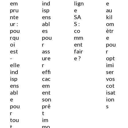
em
ind
lign
e
pru
isp
e
au
nte
ens
SA
kil
ur :
abl
S :
om
pou
es
co
ètr
rqu
pou
mm
e
oi
r
ent
pou
est
ass
fair
r
-
ure
e ?
opt
elle
r
imi
ind
effi
ser
isp
cac
vos
ens
em
cot
abl
ent
isat
e
son
ion
pou
prê
s
r
t
tou
im
t
mo