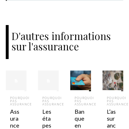
D'autres informations
sur l'assurance
POURQUOI
POURQUOI
POURQUOI
POURQUOI
PAS
PAS
PAS
PAS
ASSURANCE
ASSURANCE
ASSURANCE
ASSURANCE
Ass
Les
Ban
L’as
ura
éta
que
sur
nce
pes
en
anc